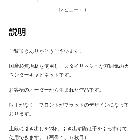
ト】
レビュー (0)
引
き
説明
出
し
ご覧頂きありがとうございます。
フ
ロ
国産杉無垢材を使用し、スタイリッシュな雰囲気のカ
ン
ウンターキャビネットです。
ト
お客様のオーダーから生まれた作品です。
フ
ラ
取手がなく、フロントがフラットのデザインになって
ッ
おります。
ト
上段に引き出しを2杯、引き出す際は手を引っ掛けて
個
使用できます。（画像４、５枚目）