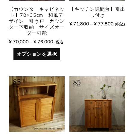
【カウンターキャビネッ
【キッチン隙間台】引出
ト】78×35cm 和風デ
し付き
ザイン 引き戸 カウン
¥
71,800
–
¥
77,800
(税込)
ター下収納 サイズオー
ダー可能
¥
70,000
–
¥
76,000
(税込)
オプションを選択