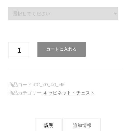
【カ
カートに入れる
ウ
ン
タ
ー
商品コード:
CC_70_40_HF
キ
商品カテゴリー:
キャビネット・チェスト
ャ
ビ
ネ
説明
追加情報
ッ