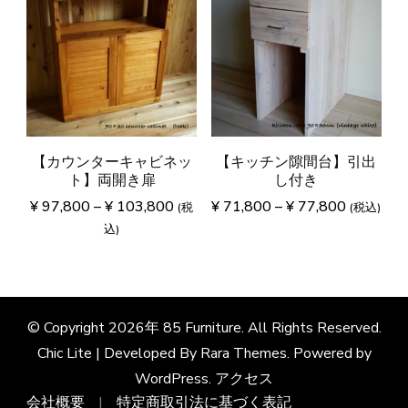
【カウンターキャビネッ
【キッチン隙間台】引出
ト】両開き扉
し付き
¥
97,800
–
¥
103,800
¥
71,800
–
¥
77,800
(税
(税込)
込)
© Copyright 2026年
85 Furniture
. All Rights Reserved.
Chic Lite | Developed By
Rara Themes
. Powered by
WordPress
.
アクセス
会社概要
特定商取引法に基づく表記