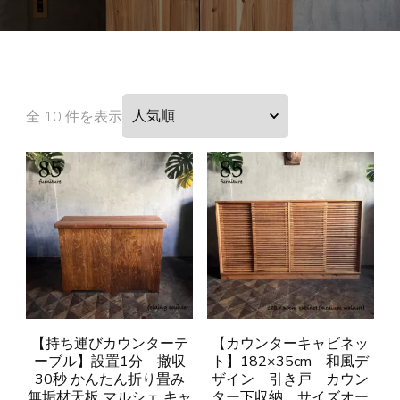
全 10 件を表示
【持ち運びカウンターテ
【カウンターキャビネッ
ーブル】設置1分 撤収
ト】182×35cm 和風デ
30秒 かんたん折り畳み
ザイン 引き戸 カウン
無垢材天板 マルシェ キャ
ター下収納 サイズオー