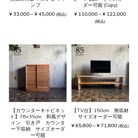
ンプ
ダー可能 (Copy)
¥
33,000
–
¥
45,000
¥
110,000
–
¥
122,000
(税込)
(税込)
【カウンターキャビネッ
【TV台】150cm 無垢材
ト】78×35cm 和風デザ
サイズオーダー可能
イン 引き戸 カウンタ
¥
65,800
–
¥
71,800
(税込)
ー下収納 サイズオーダ
ー可能