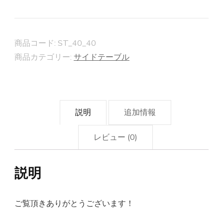
ド
テ
ー
商品コード:
ST_40_40
ブ
商品カテゴリー:
サイドテーブル
ル】
マ
ガ
説明
追加情報
ジ
ン
レビュー (0)
ラ
ッ
説明
ク
付
ご覧頂きありがとうございます！
き