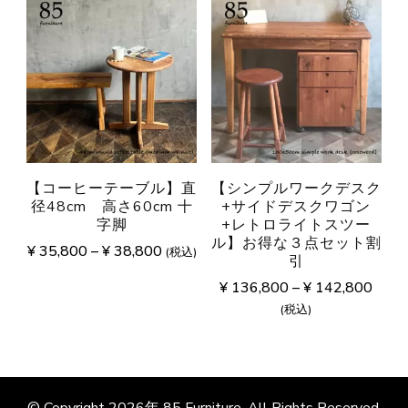
【コーヒーテーブル】直
【シンプルワークデスク
径48cm 高さ60cm 十
+サイドデスクワゴン
字脚
+レトロライトスツー
ル】お得な３点セット割
¥
35,800
–
¥
38,800
(税込)
引
¥
136,800
–
¥
142,800
(税込)