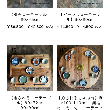
【楕円ローテーブル】
【ビーンズローテーブ
60×45cm
ル】80×60cm
¥
39,800
–
¥
42,800
¥
41,800
–
¥
44,800
(税込)
(税込)
【癒されるローテーブ
【癒されるちゃぶ台】直
ル】90×72cm
径100-110cm 無垢
90×90cm
材 円 丸 ローテーブ