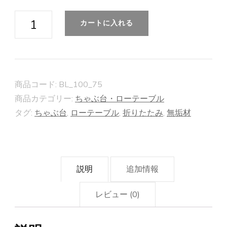
【ビ
カートに入れる
ー
ン
ズ
ロ
商品コード:
BL_100_75
ー
商品カテゴリー:
ちゃぶ台・ローテーブル
テ
タグ:
ちゃぶ台
,
ローテーブル
,
折りたたみ
,
無垢材
ー
ブ
ル】
説明
追加情報
100×75cm
個
レビュー (0)