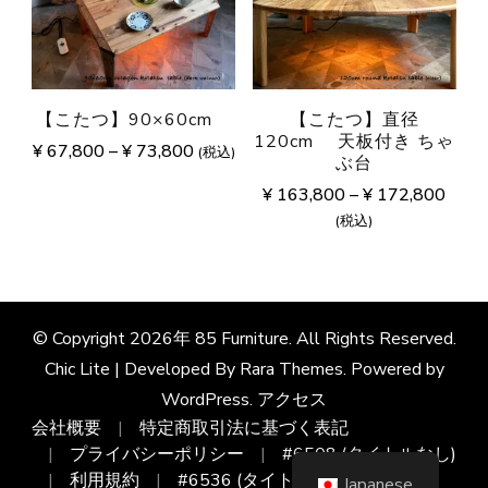
【こたつ】90×60cm
【こたつ】直径
120cm 天板付き ちゃ
¥
67,800
–
¥
73,800
(税込)
ぶ台
¥
163,800
–
¥
172,800
(税込)
© Copyright 2026年
85 Furniture
. All Rights Reserved.
Chic Lite | Developed By
Rara Themes
. Powered by
WordPress
.
アクセス
会社概要
特定商取引法に基づく表記
プライバシーポリシー
#6508 (タイトルなし)
利用規約
#6536 (タイトルなし)
Japanese