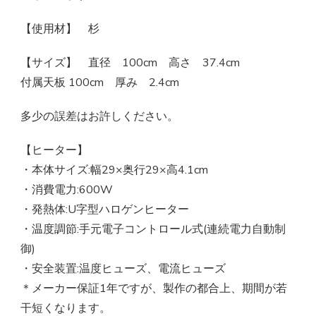
【使用材】 杉
【サイズ】 直径 100cm 高さ 37.4cm
付属天板 100cm 厚み 2.4cm
多少の誤差はお許しください。
【ヒーター】
・本体サイズ:幅29×奥行29×高4.1cm
・消費電力:600W
・発熱体:U字型ハロゲンヒーター
・温度調節:手元電子コントロール式(連続電力自動制
御)
・安全装置:温度ヒューズ、電流ヒューズ
＊メーカー保証1年ですが、製作の都合上、期間が若
干短くなります。