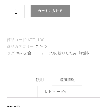
【こ
カートに入れる
た
つ】
直
径
商品コード:
KTT_100
100cm
商品カテゴリー:
こたつ
天
タグ:
ちゃぶ台
,
ローテーブル
,
折りたたみ
,
無垢材
板
付
き
説明
追加情報
個
レビュー (0)