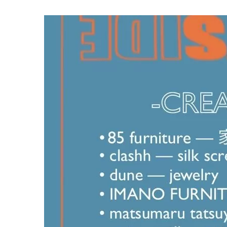
イ
ベ
ン
ト
S
S
W