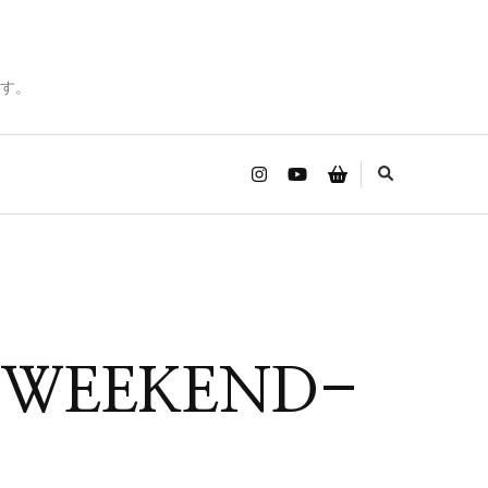
す。
 WEEKEND-