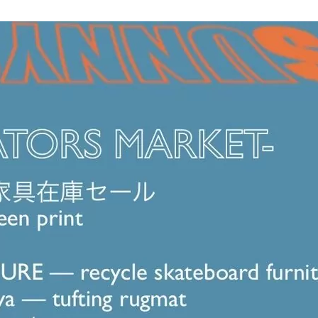
 -
UNNY
IDE
EEKEND-)