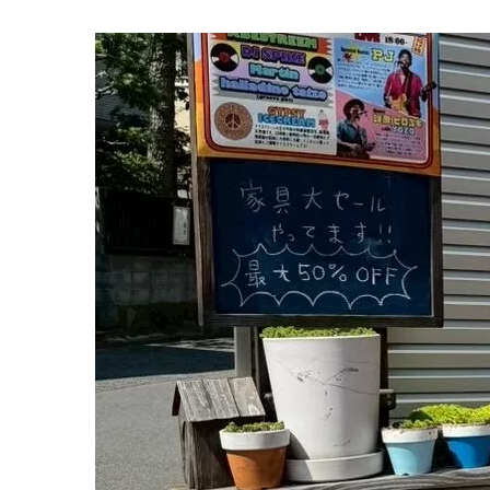
あ
り
が
と
う
ご
ざ
い
ま
し
た