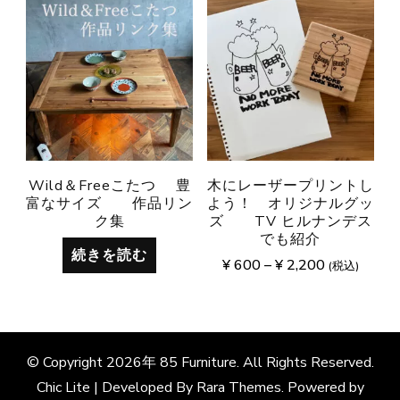
Wild＆Freeこたつ 豊
木にレーザープリントし
富なサイズ 作品リン
よう！ オリジナルグッ
ク集
ズ TV ヒルナンデス
でも紹介
続きを読む
¥
600
–
¥
2,200
(税込)
© Copyright 2026年
85 Furniture
. All Rights Reserved.
Chic Lite | Developed By
Rara Themes
. Powered by