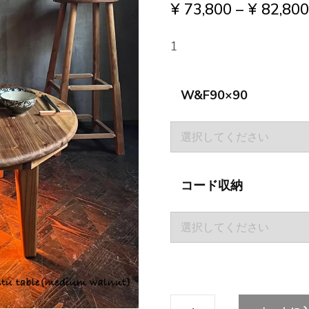
¥
73,800
–
¥
82,80
1
W&F90×90
コード収納
【Wild&Free