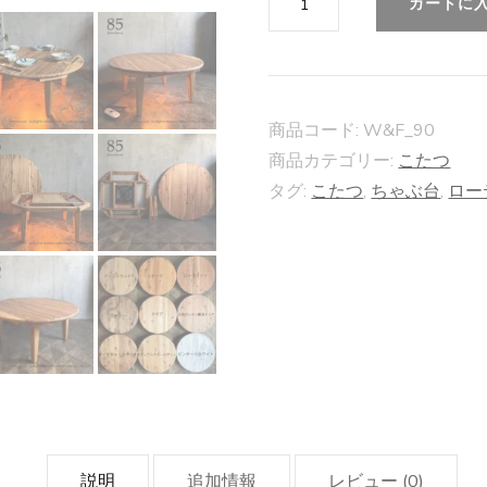
カートに
円
こ
た
つ】
商品コード:
W&F_90
直
商品カテゴリー:
こたつ
タグ:
こたつ
,
ちゃぶ台
,
ロー
径
90cm
個
説明
追加情報
レビュー (0)