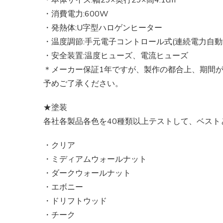
・消費電力:600W
・発熱体:U字型ハロゲンヒーター
・温度調節:手元電子コントロール式(連続電力自動
・安全装置:温度ヒューズ、電流ヒューズ
＊メーカー保証1年ですが、製作の都合上、期間
予めご了承ください。
★塗装
各社各製品各色を40種類以上テストして、ベス
・クリア
・ミディアムウォールナット
・ダークウォールナット
・エボニー
・ドリフトウッド
・チーク