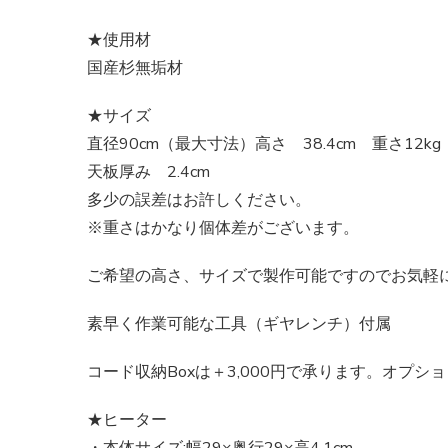
★使用材
国産杉無垢材
★サイズ
直径90cm（最大寸法）高さ 38.4cm 重さ12kg
天板厚み 2.4cm
多少の誤差はお許しください。
※重さはかなり個体差がございます。
ご希望の高さ、サイズで製作可能ですのでお気軽
素早く作業可能な工具（ギヤレンチ）付属
コード収納Boxは＋3,000円で承ります。オプシ
★ヒーター
・本体サイズ:幅29×奥行29×高4.1cm