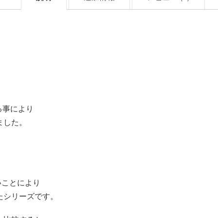
る事により
ました。
いことにより
たシリーズです。