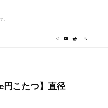
す。
ree円こたつ】直径