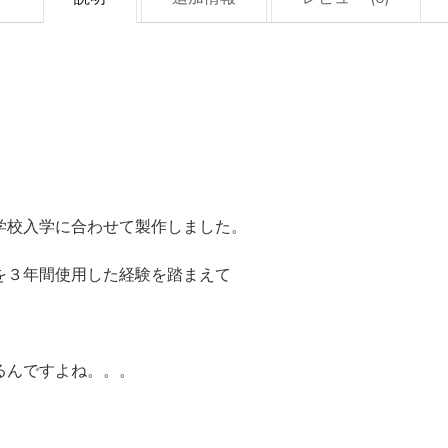
棚
引
き
出
し
付
き
学校入学に合わせて製作しました。
【サ
イ
を３年間使用した経験を踏まえて
ズ
オ
ー
るんですよね。。。
ダ
ー