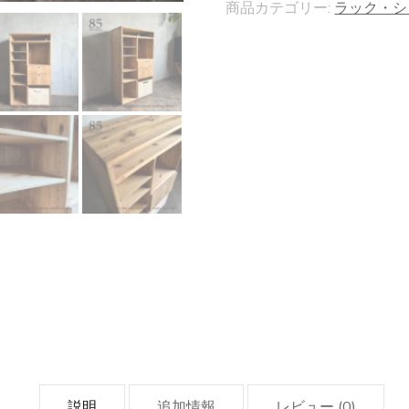
ラ
商品カテゴリー:
ラック・シ
ッ
ク】
一
生
使
え
る
万
能
ラ
ッ
ク
整
理
説明
追加情報
レビュー (0)