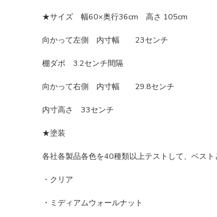
★サイズ 幅60×奥行36cm 高さ 105cm
向かって左側 内寸幅 23センチ
棚ダボ 3.2センチ間隔
向かって右側 内寸幅 29.8センチ
内寸高さ 33センチ
★塗装
各社各製品各色を40種類以上テストして、ベス
・クリア
・ミディアムウォールナット