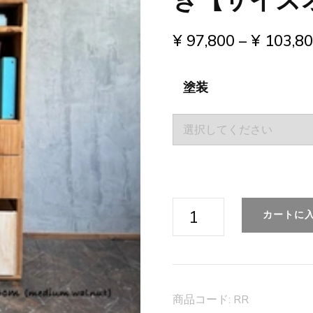
き【サイズ
¥
97,800
–
¥
103,8
塗装
【ラ
カートに
ン
ド
セ
ル
商品コード:
RR