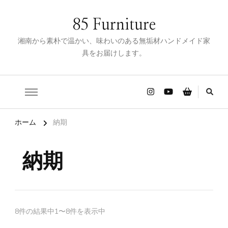
85 Furniture
湘南から素朴で温かい、味わいのある無垢材ハンドメイド家
具をお届けします。
ホーム
納期
納期
8件の結果中1〜8件を表示中