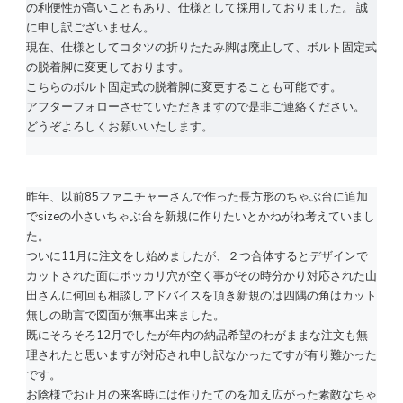
の利便性が高いこともあり、仕様として採用しておりました。 誠
に申し訳ございません。
現在、仕様としてコタツの折りたたみ脚は廃止して、ボルト固定式
の脱着脚に変更しております。
こちらのボルト固定式の脱着脚に変更することも可能です。
アフターフォローさせていただきますので是非ご連絡ください。
どうぞよろしくお願いいたします。
昨年、以前85ファニチャーさんで作った長方形のちゃぶ台に追加
でsizeの小さいちゃぶ台を新規に作りたいとかねがね考えていまし
た。
ついに11月に注文をし始めましたが、２つ合体するとデザインで
カットされた面にポッカリ穴が空く事がその時分かり対応された山
田さんに何回も相談しアドバイスを頂き新規のは四隅の角はカット
無しの助言で図面が無事出来ました。
既にそろそろ12月でしたが年内の納品希望のわがままな注文も無
理されたと思いますが対応され申し訳なかったですが有り難かった
です。
お陰様でお正月の来客時には作りたてのを加え広がった素敵なちゃ