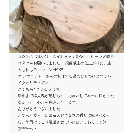
本物との出逢いは、心が動きます❣️ 今回、ビーンズ型の
コタツをお願いしました。 想像以上の仕上がりに、主
人も私もテンションMAX‼️
85ファニチャーさんの制作する品のひとつひとつがハ
イクオリティで✨
とてもあたたかいんです。
細部まで職人魂が感じられ、お願いして本当に良かった
なぁ〜と、心から感謝いたします。
ありがとうございました。
とても可愛らしい形＆大好きな木の香りに癒されなが
ら、毎日ほっこり温温させていただいております(๑ˊ͈ ꇴ
ˋ͈)ᵃʳⁱᵍᵃᵗᵒ〜♡॰ॱ