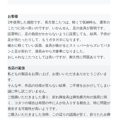
お客様
2年使用した感想です。 長方形こたつは、軽くて収納時も、通常の
こたつに比べ良いのですが、いかんせん、足の金具が貧弱です。
設置時に、足の負担がかからないように設置しても、結局、子供が
足が当たったりして、もうガタガタになります。
確かに軽くていい反面、金具が曲がるとストッパーからズレてパタ
ンと足が折れて、湯呑みやら大惨事になりました。
おしゃれなこたつとしては良いですが、耐久性に問題ありです。
当店の返信
私どもの製品をお買い上げ、お使いいただきありがとうございま
す。
そんな中、作品の仕様が至らない結果、ご不便をおかけしてしまい
誠に申し訳ございません。
ご指摘いただきました通り、折れ脚金具は脚先横方向の負荷に弱
く、コタツの場合は布団の中に人が出入りする都合上、特に問題が
発生する可能性が高いようです。
ご購入いただきました当時、この辺りの認識が甘く、折りたたみ脚